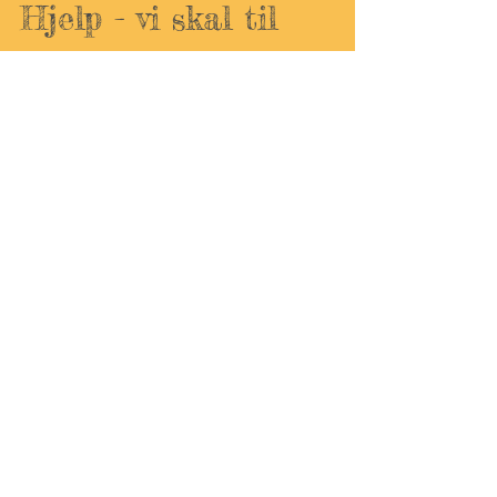
Hjelp - vi skal til
Uganda!
Hjelpearbeid nytter! Vi er tre svigerinner som har fått
denne fantastiske muligheten å få reise ut og se med
egne øyne det arbeidet vi har v
Utvalgt innlegg