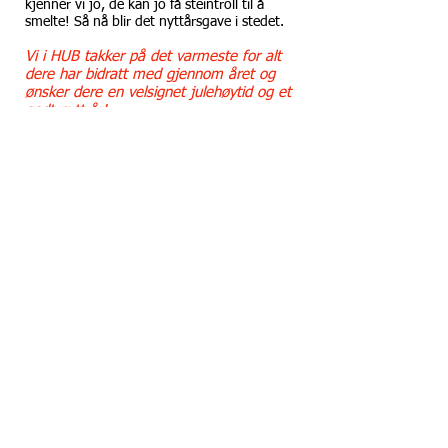
kjenner vi jo, de kan jo få steintroll til å
smelte! Så nå blir det nyttårsgave i stedet.
Vi i HUB takker på det varmeste for alt
dere har bidratt med gjennom året og
ønsker dere en velsignet julehøytid og et
godt nytt år!
Med hilsen fra styret:
Olav, Leif, Ove, Sverre,
samt James med familie og staben ved
sentrene i Uganda