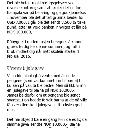
Det ble betalt registreringsgebyrer ved
diverse kontorer, samt at skoleledelsen for
Kampala var på befaring og ga godkjennelse.
I november ble det utført grunnarbeider for
USD 7.000. I går ble det sendt 8.500 britiske
pund, etter at Verdibanken innvilget et lån på
NOK 100.000,-.
Råbygget i underetasjen beregnes å kunne
gjøres ferdig for denne summen, og tatt i
bruk midlertidig når nytt skoleår starter 1.
februar 2016.
Uventet julegave
Vi hadde planlagt å vente med å sende
pengene (som var kommet inn til barna) til
kursen på valuta ble bedre. Men så fikk vi inn
en julegave til barna på NOK 10.000,-.
James ba derfor om at pengene ble sendt
snarest. Han hadde fortalt barna at de nå ville
få klær eller sko i julegave + litt ekstra god
mat.
Det har skjedd bare en gang før i deres liv, da
samme giver sendte NOK 10.000,-. Barna