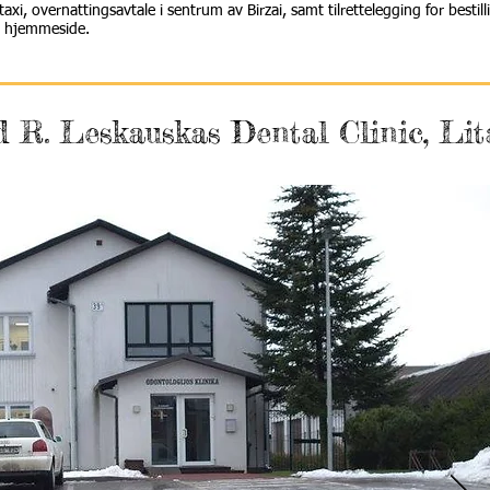
axi, overnattingsavtale i sentrum av Birzai, samt tilrettelegging for bestil
år hjemmeside.
 R. Leskauskas Dental Clinic, Li