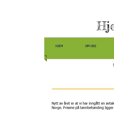
Hj
HJEM
OM OSS
HJEM
OM OSS
Nytt av året er at vi har inngått en avt
Norge. Prisene på tannbehanding ligger