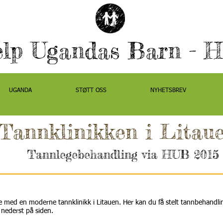
elp Ugandas Barn - 
UGANDA
STØTT OSS
NYHETSBREV
UGANDA
STØTT OSS
NYHETSBREV
Tannklinikken i Litau
Tannlegebehandling via HUB 201
ale med en moderne tannklinikk i Litauen. Her kan du få stelt tannbehandlin
 nederst på siden.