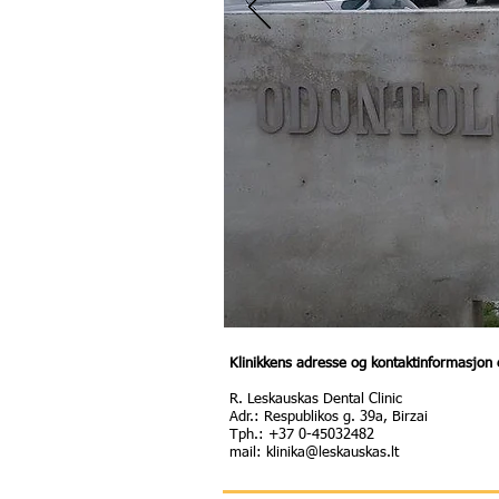
Klinikkens adresse og kontaktinformasjon 
R. Leskauskas Dental Clinic
Adr.: Respublikos g. 39a, Birzai
Tph.: +37 0-45032482
mail:
klinika@leskauskas.lt