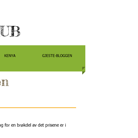
HUB
KENYA
GJESTE-BLOGGEN
KENYA
GJESTE-BLOGGEN
en
5
g for en brøkdel av det prisene er i