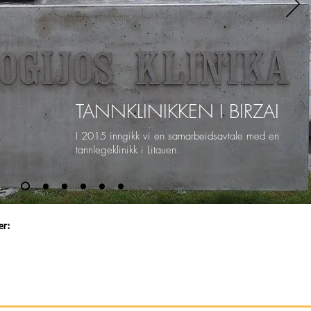
TANNKLINIKKEN I BIRZAI
I 2015 inngikk vi en samarbeidsavtale med en
tannlegeklinikk i Litauen.
er: